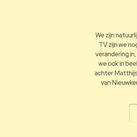
We zijn natuur
TV zijn we no
verandering in,
we ook in beel
achter Matthij
van Nieuwker