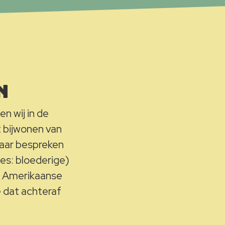
n
n wij in de
 bijwonen van
maar bespreken
ees: bloederige)
rg Amerikaanse
e dat achteraf