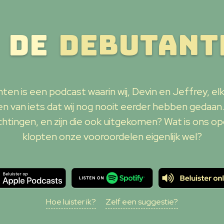
De
Debutant
en is een podcast waarin wij, Devin en Jeffrey, elk
en van iets dat wij nog nooit eerder hebben gedaan
htingen, en zijn die ook uitgekomen? Wat is ons op
klopten onze vooroordelen eigenlijk wel?
Hoe luister ik?
Zelf een suggestie?