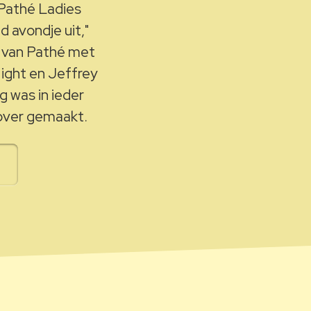
Pathé Ladies
d avondje uit,"
e van Pathé met
Night en Jeffrey
 was in ieder
over gemaakt.