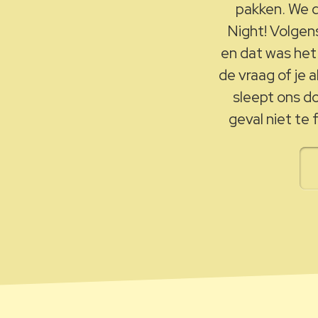
pakken. We 
Night! Volgens
en dat was het
de vraag of je 
sleept ons d
geval niet t