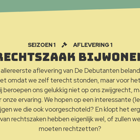
SEIZOEN 1
AFLEVERING 1
Rechtszaak bijwone
allereerste aflevering van De Debutanten belande
iet omdat we zelf terecht stonden, maar voor het
Wij beroepen ons gelukkig niet op ons zwijgrecht, 
er onze ervaring. We hopen op een interessante (l
ijgen we die ook voorgeschoteld? En klopt het e
 van rechtszaken hebben eigenlijk wel, of zullen w
moeten rechtzetten?