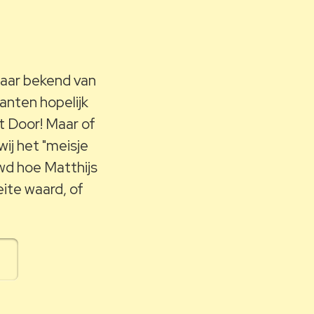
maar bekend van
anten hopelijk
it Door! Maar of
wij het "meisje
wd hoe Matthijs
ite waard, of